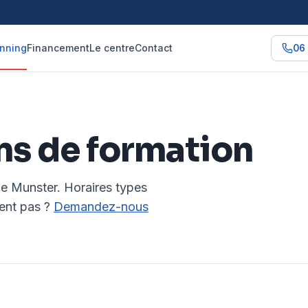
nning
Financement
Le centre
Contact
06 
ns de formation
de Munster. Horaires types
ent pas ?
Demandez-nous