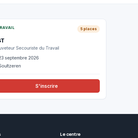
RAVAIL
5
place
s
ST
uveteur Secouriste du Travail
23 septembre 2026
Soultzeren
S'inscrire
s
Le centre