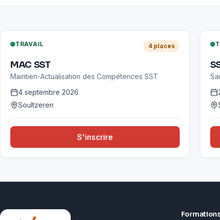
TRAVAIL
T
4
place
s
MAC SST
S
Maintien-Actualisation des Compétences SST
Sa
4 septembre 2026
Soultzeren
S'inscrire
Formation