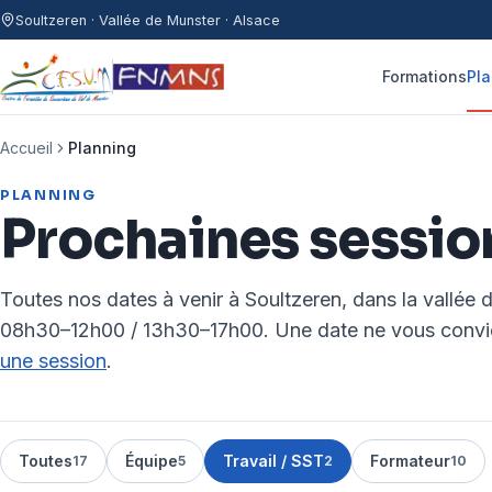
Aller au contenu
Soultzeren · Vallée de Munster · Alsace
Formations
Pla
Accueil
Planning
PLANNING
Prochaines sessio
Toutes nos dates à venir à Soultzeren, dans la vallée 
08h30–12h00 / 13h30–17h00. Une date ne vous convi
une session
.
Toutes
Équipe
Travail / SST
Formateur
17
5
2
10