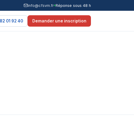
info@cfsvm.fr
Réponse sous 48 h
82 01 92 40
Demander une inscription