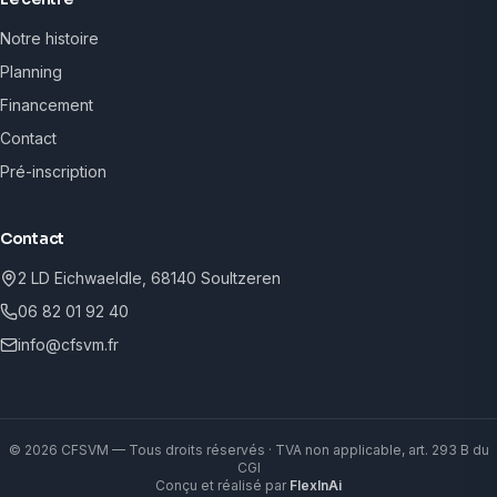
Notre histoire
Planning
Financement
Contact
Pré-inscription
Contact
2 LD Eichwaeldle
,
68140
Soultzeren
06 82 01 92 40
info@cfsvm.fr
©
2026
CFSVM — Tous droits réservés · TVA non applicable, art. 293 B du
CGI
Conçu et réalisé par
FlexInAi