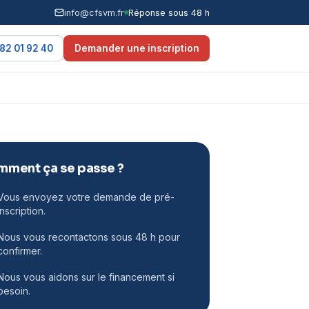
info@cfsvm.fr
Réponse sous 48 h
82 01 92 40
Demander une inscription
ment ça se passe ?
Vous envoyez votre demande de pré-
inscription.
Nous vous recontactons sous 48 h pour
confirmer.
Nous vous aidons sur le financement si
besoin.