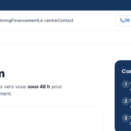
nning
Financement
Le centre
Contact
06 
n
Com
1
ns vers vous
sous 48 h
pour
ment.
2
3