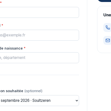
*
Une
l
*
 de naissance
*
ion souhaitée
(optionnel)