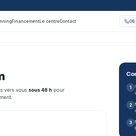
nning
Financement
Le centre
Contact
06 
n
Com
1
ns vers vous
sous 48 h
pour
ment.
2
3