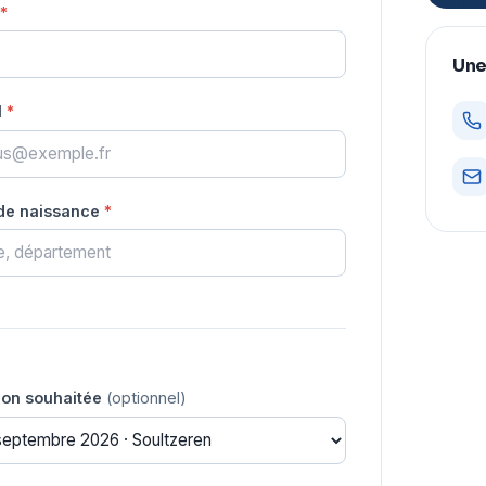
*
Une
l
*
 de naissance
*
ion souhaitée
(optionnel)