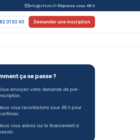
info@cfsvm.fr
Réponse sous 48 h
82 01 92 40
Demander une inscription
ment ça se passe ?
Vous envoyez votre demande de pré-
inscription.
Nous vous recontactons sous 48 h pour
confirmer.
Nous vous aidons sur le financement si
besoin.